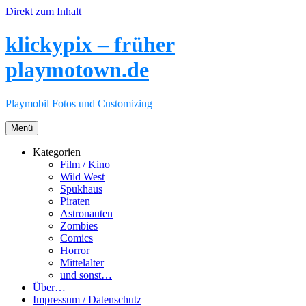
Direkt zum Inhalt
klickypix – früher
playmotown.de
Playmobil Fotos und Customizing
Menü
Kategorien
Film / Kino
Wild West
Spukhaus
Piraten
Astronauten
Zombies
Comics
Horror
Mittelalter
und sonst…
Über…
Impressum / Datenschutz