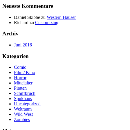
Neueste Kommentare
Daniel Skibbe
zu
Western Häuser
Richard
zu
Customizing
Archiv
Juni 2016
Kategorien
Comic
Film / Kino
Horror
Mittelalter
Piraten
Schiffbruch
Spukhaus
Uncategorized
Weltraum
Wild West
Zombies