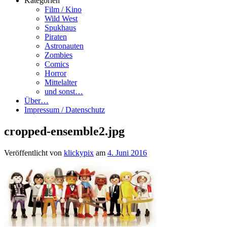
Kategorien
Film / Kino
Wild West
Spukhaus
Piraten
Astronauten
Zombies
Comics
Horror
Mittelalter
und sonst…
Über…
Impressum / Datenschutz
cropped-ensemble2.jpg
Veröffentlicht von
klickypix
am
4. Juni 2016