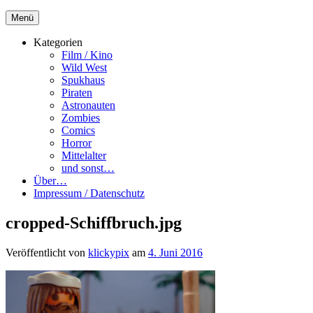
Menü
Kategorien
Film / Kino
Wild West
Spukhaus
Piraten
Astronauten
Zombies
Comics
Horror
Mittelalter
und sonst…
Über…
Impressum / Datenschutz
cropped-Schiffbruch.jpg
Veröffentlicht von
klickypix
am
4. Juni 2016